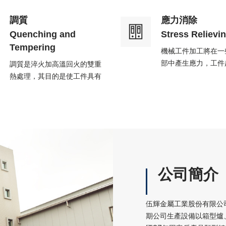
調質
應力消除
Quenching and
Stress Relievi
Tempering
機械工件加工將在一
部中產生應力，工件
調質是淬火加高溫回火的雙重
部拉張力越大，零件
熱處理，其目的是使工件具有
紋及其他損毀，最終
良好的綜合機械性能。調質常
成損害。
常應用在中碳(低合金)結構鋼
公司簡介
伍輝金屬工業股份有限公
期公司生產設備以箱型爐