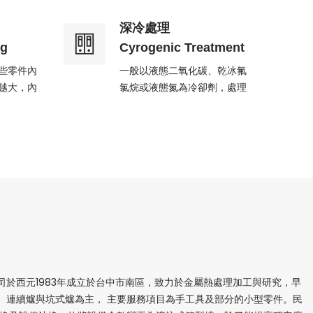
深冷處理
ng
Cyrogenic Treatment
些零件內
一般以液態二氧化碳、乾冰氟
越大，內
氯烷或液態氮為冷卻劑，處理
將出現裂
溫度範圍在-70℃～-150℃之
對工件造
間，將淬火後、未變態的
司於西元1983年成立於台中市南區，致力於金屬熱處理加工與研究，早
、連續爐與坑式爐為主， 主要服務項目為手工具及部分的小型零件。民