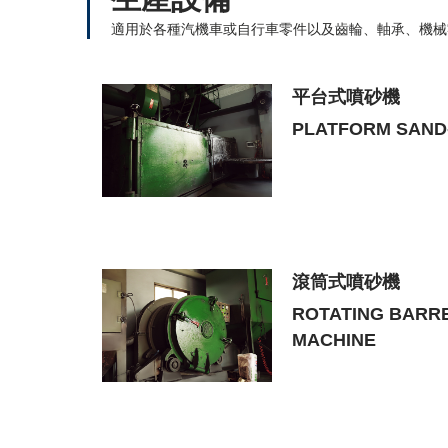
適用於各種汽機車或自行車零件以及齒輪、軸承、機械
洛式硬度計
E
ROCKWELL
微小維克式硬度計
VICKERS