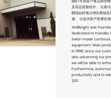
國87年因客戶產品類型
及高品質製程外， 生產
關係始終無法增加產能及
備， 以提供客戶更優良
Wellbright was founded
dedicated to metallic 
Swiss-made continuou
equipment. Main produ
In 1998, since our cus
also advancing our pr
we will be able to enha
Furthermore, automoti
productivity and to el
2011.