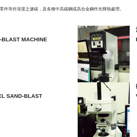
零件等作深度之滲碳，及各種中高碳鋼或高合金鋼作光輝熱處理。